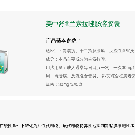
美中舒®兰索拉唑肠溶胶囊
产品基本参数：
适应症：胃溃疡、十二指肠溃疡、反流性食管炎、
成分：本品主要成分为兰索拉唑。

用法用量：成人通常每日口服一次，一次30mg
周；胃溃疡、反流性食管炎、卓-艾综合征患者需连
-
在酸性条件下转化为活性代谢物。该代谢物特异性地抑制胃黏膜细胞H
/K