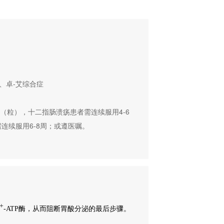
卓-艾综合症

1（粒），十二指肠溃疡患者需连续服用4-6
续服用6-8周；或遵医嘱。

+
-ATP
酶，从而阻断胃酸分泌的最后步骤。