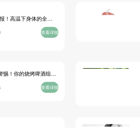
报！高温下身体的全
查看详细
8
刻警惕！你的烧烤啤酒组合
戊肝...
查看详细
4
界过敏性疾病日到来，关于
多少...