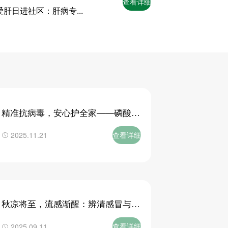
查看详细
爱肝日进社区：肝病专...
精准抗病毒，安心护全家——磷酸奥
司他韦干混悬剂用药...
查看详细
2025.11.21
秋凉将至，流感渐醒：辨清感冒与流
感，科学防护过金秋
查看详细
2025.09.11