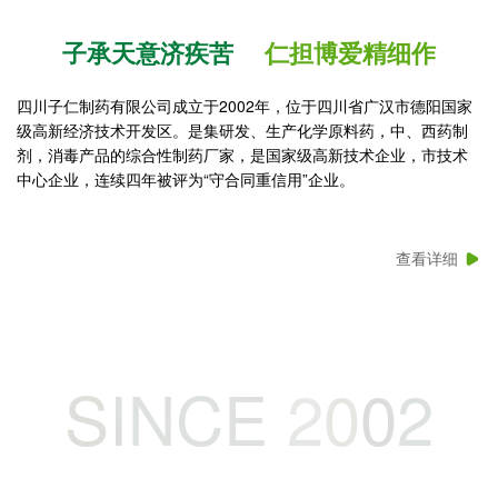
子
承
天
意
济
疾
苦
仁
担
博
爱
精
细
作
四川子仁制药有限公司成立于2002年，位于四川省广汉市德阳国家
级高新经济技术开发区。是集研发、生产化学原料药，中、西药制
剂，消毒产品的综合性制药厂家，是国家级高新技术企业，市技术
中心企业，连续四年被评为“守合同重信用”企业。
查看详细
S
I
N
C
E
2
0
0
2