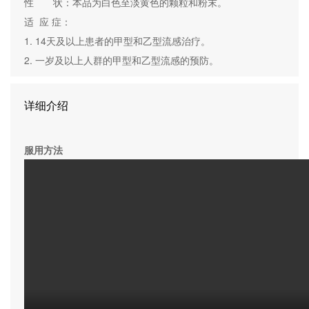
性       状：本品为白色至淡黄色的颗粒和粉末。

适  应 症：

1. 14天及以上患者的甲型和乙型流感治疗。

2. 一岁及以上人群的甲型和乙型流感的预防。
详细介绍
服用方法